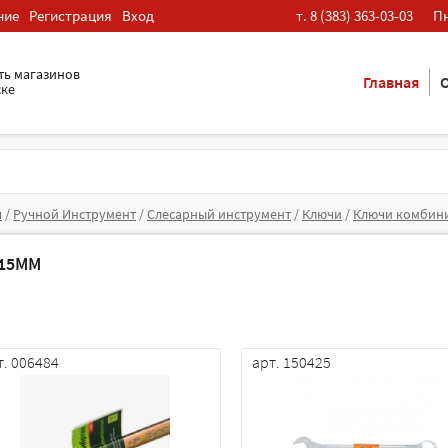
ние
Регистрация
Вход
т. 8 (383) 363-03-03
Пн
ть магазинов
Главная
О
ске
я
/
Ручной Инструмент
/
Слесарный инструмент
/
Ключи
/
Ключи комбин
15ММ
т. 006484
арт. 150425