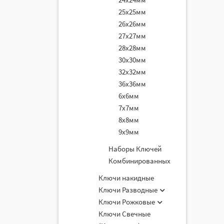
25х25мм
26х26мм
27х27мм
28х28мм
30х30мм
32х32мм
36х36мм
6х6мм
7х7мм
8х8мм
9х9мм
Наборы Ключей
Комбинированных
Ключи накидные
Ключи Разводные
Ключи Рожковые
Ключи Свечные