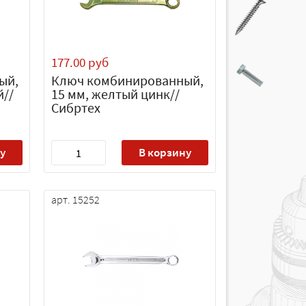
177.00 руб
ый,
Ключ комбинированный,
й//
15 мм, желтый цинк//
Сибртех
у
В корзину
арт. 15252