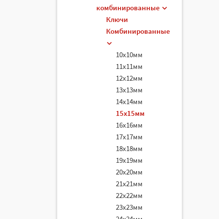
комбинированные
Ключи
Комбинированные
10х10мм
11х11мм
12х12мм
13х13мм
14х14мм
15х15мм
16х16мм
17х17мм
18х18мм
19х19мм
20х20мм
21х21мм
22х22мм
23х23мм
24х24мм