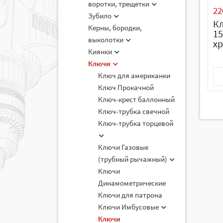
воротки, трещетки
22
Зубило
К
Керны, бородки,
15
выколотки
хр
Киянки
Ключи
Ключ для американки
Ключ Прокачной
Ключ-крест баллонный
Ключ-трубка свечной
Ключ-трубка торцевой
Ключи Газовые
(трубный рычажный)
Ключи
Динамометрические
Ключи для патрона
Ключи Имбусовые
Ключи