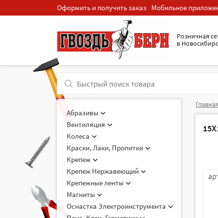
Оформить и получить заказ
Мобильное приложе
Розничная cе
в Новосибир
Главна
Абразивы
Вентиляция
15Х
Колеса
Краски, Лаки, Пропитки
Крепеж
Крепеж Нержавеющий
ар
Крепежные ленты
Магниты
Оснастка Электроинструмента
Пена, Клеи, Герметики