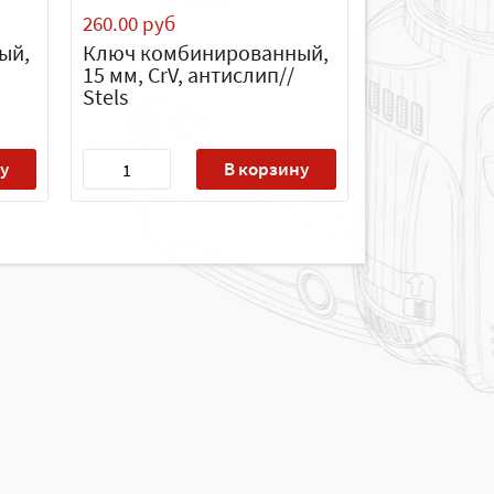
260.00 руб
ый,
Ключ комбинированный,
15 мм, CrV, антислип//
Stels
у
В корзину