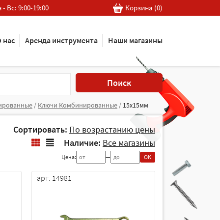
 - Вс: 9:00-19:00
Корзина (
0
)
 нас
Аренда инструмента
Наши магазины
Поиск
ированные
/
Ключи Комбинированные
/
15х15мм
Сортировать:
По возрастанию цены
Наличие:
Все магазины
Цена:
—
OK
арт. 14981