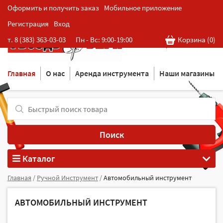
Оформить и получить заказ
Мобильное приложение
Регистрация
Вход
Розничная cеть магазинов
т. 8 (383) 363-03-03
Пн - Вс: 9:00-19:00
Корзина (
0
)
в Новосибирске
Главная
О нас
Аренда инструмента
Наши магазины
Поиск
Каталог
Главная
/
Ручной Инструмент
/
Автомобильный инструмент
АВТОМОБИЛЬНЫЙ ИНСТРУМЕНТ