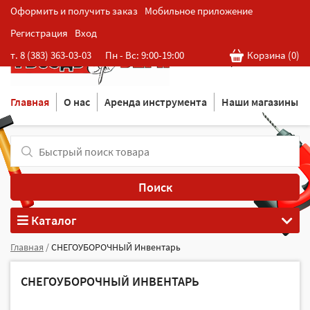
Оформить и получить заказ
Мобильное приложение
Регистрация
Вход
Розничная cеть магазинов
т. 8 (383) 363-03-03
Пн - Вс: 9:00-19:00
Корзина (
0
)
в Новосибирске
Главная
О нас
Аренда инструмента
Наши магазины
Поиск
Каталог
Главная
/
СНЕГОУБОРОЧНЫЙ Инвентарь
СНЕГОУБОРОЧНЫЙ ИНВЕНТАРЬ