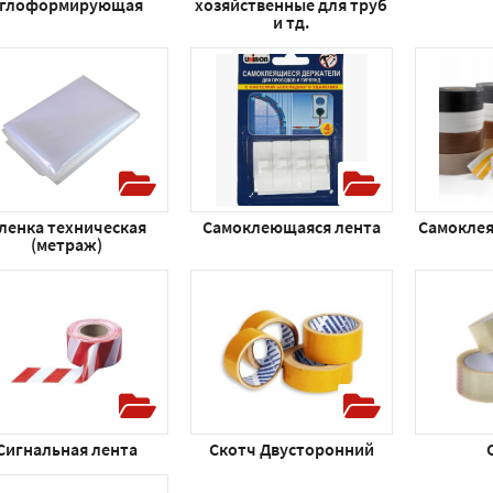
углоформирующая
хозяйственные для труб
и тд.
ленка техническая
Самоклеющаяся лента
Самоклея
(метраж)
Сигнальная лента
Скотч Двусторонний