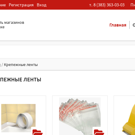
ние
Регистрация
Вход
т. 8 (383) 363-03-03
Пн
ть магазинов
Главная
О
ске
я
/
Крепежные ленты
ЕПЕЖНЫЕ ЛЕНТЫ