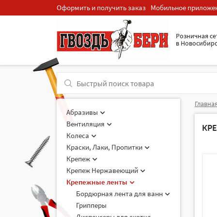
Оформить и получить заказ
Мобильное приложе
Розничная cе
в Новосибир
Главна
Абразивы
Вентиляция
КР
Колеса
Краски, Лаки, Пропитки
Крепеж
Крепеж Нержавеющий
Крепежные ленты
Бордюрная лента для ванн
Грипперы
Диспенсеры для скотча