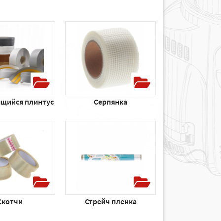
щийся плинтус
Серпянка
Скотчи
Стрейч пленка