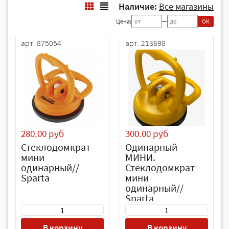
Наличие:
Все магазины
Цена:
—
OK
арт. 875054
арт. 213698
280.00 руб
300.00 руб
Стеклодомкрат
Одинарный
мини
МИНИ.
одинарный//
Стеклодомкрат
Sparta
мини
одинарный//
Sparta
В корзину
В корзину