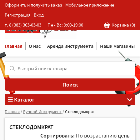
Оформить и получить заказ
Мобильное приложение
Регистрация
Вход
Розничная cеть магазинов
т. 8 (383) 363-03-03
Пн - Вс: 9:00-19:00
Корзина (
0
)
в Новосибирске
Главная
О нас
Аренда инструмента
Наши магазины
Поиск
Каталог
Главная
/
Ручной Инструмент
/
Стеклодомкрат
СТЕКЛОДОМКРАТ
Сортировать:
По возрастанию цены