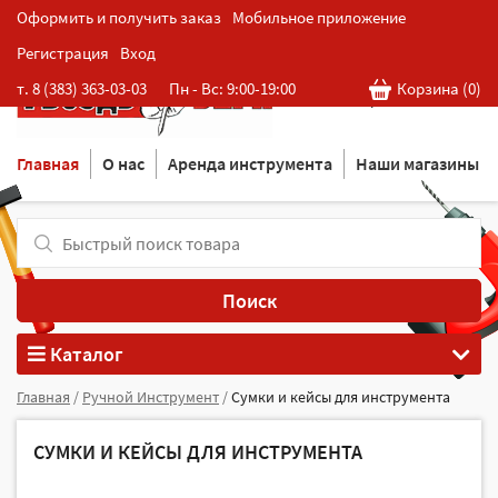
Оформить и получить заказ
Мобильное приложение
Регистрация
Вход
Розничная cеть магазинов
т. 8 (383) 363-03-03
Пн - Вс: 9:00-19:00
Корзина (
0
)
в Новосибирске
Главная
О нас
Аренда инструмента
Наши магазины
Поиск
Каталог
Главная
/
Ручной Инструмент
/
Сумки и кейсы для инструмента
СУМКИ И КЕЙСЫ ДЛЯ ИНСТРУМЕНТА