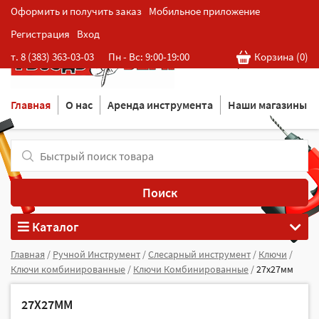
Оформить и получить заказ
Мобильное приложение
Регистрация
Вход
Розничная cеть магазинов
т. 8 (383) 363-03-03
Пн - Вс: 9:00-19:00
Корзина (
0
)
в Новосибирске
Главная
О нас
Аренда инструмента
Наши магазины
Поиск
Каталог
Главная
/
Ручной Инструмент
/
Слесарный инструмент
/
Ключи
/
Ключи комбинированные
/
Ключи Комбинированные
/
27х27мм
27Х27ММ