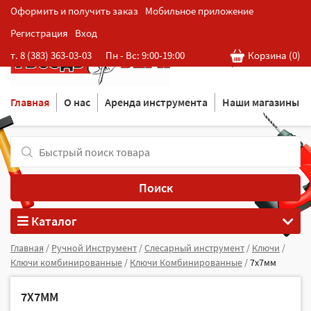
Оформить и получить заказ
Мобильное приложение
Регистрация
Вход
Розничная cеть магазинов
т. 8 (383) 363-03-03
Пн - Вс: 9:00-19:00
Корзина (
0
)
в Новосибирске
Главная
О нас
Аренда инструмента
Наши магазины
Поиск
Каталог
Главная
/
Ручной Инструмент
/
Слесарный инструмент
/
Ключи
/
Ключи комбинированные
/
Ключи Комбинированные
/
7х7мм
7Х7ММ