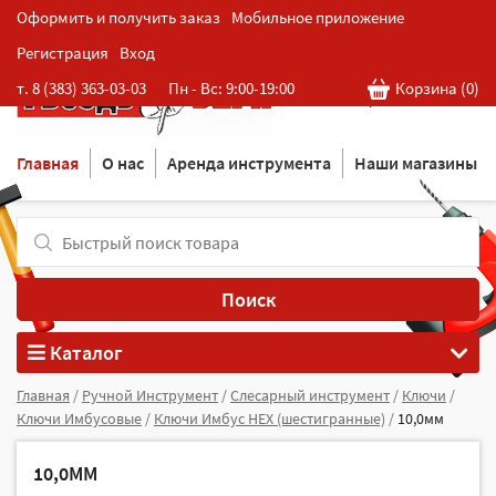
Оформить и получить заказ
Мобильное приложение
Регистрация
Вход
Розничная cеть магазинов
т. 8 (383) 363-03-03
Пн - Вс: 9:00-19:00
Корзина (
0
)
в Новосибирске
Главная
О нас
Аренда инструмента
Наши магазины
Поиск
Каталог
Главная
/
Ручной Инструмент
/
Слесарный инструмент
/
Ключи
/
Ключи Имбусовые
/
Ключи Имбус HEX (шестигранные)
/
10,0мм
10,0ММ