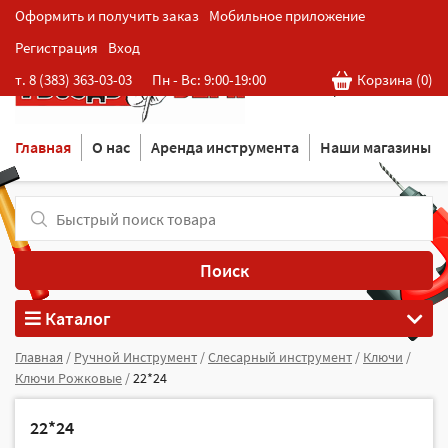
Оформить и получить заказ
Мобильное приложение
Регистрация
Вход
Розничная cеть магазинов
т. 8 (383) 363-03-03
Пн - Вс: 9:00-19:00
Корзина (
0
)
в Новосибирске
Главная
О нас
Аренда инструмента
Наши магазины
Поиск
Каталог
Главная
/
Ручной Инструмент
/
Слесарный инструмент
/
Ключи
/
Ключи Рожковые
/
22*24
22*24