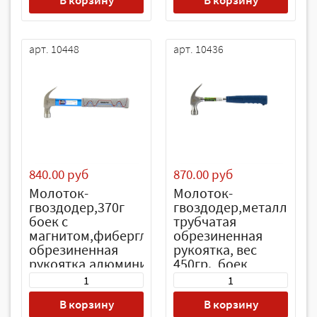
В корзину
В корзину
арт. 10448
арт. 10436
840.00 руб
870.00 руб
Молоток-
Молоток-
гвоздодер,370г
гвоздодер,металличес
боек с
трубчатая
магнитом,фибергласовая
обрезиненная
обрезиненная
рукоятка, вес
рукоятка,алюминиевая
450гр., боек
защита// Барс
27мм// Сибртех
В корзину
В корзину