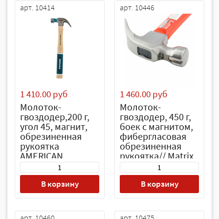
арт. 10414
арт. 10446
1 410.00 руб
1 460.00 руб
Молоток-
Молоток-
гвоздодер,200 г,
гвоздодер, 450 г,
угол 45, магнит,
боек c магнитом,
обрезиненная
фибергласовая
рукоятка
обрезиненная
AMERICAN
рукоятка// Matrix
HICKORY // GROSS
В корзину
В корзину
арт. 10460
арт. 10475