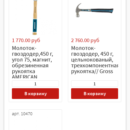
1 770.00 руб
2 760.00 руб
Молоток-
Молоток-
гвоздодер,450 г,
гвоздодер, 450 г,
угол 75, магнит,
цельнокованый,
обрезиненная
трехкомпонентная
рукоятка
рукоятка// Gross
AMERICAN
HICKORY // GROSS
В корзину
В корзину
арт. 10470