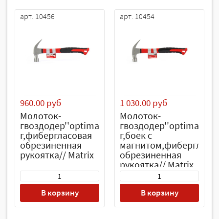
арт. 10456
арт. 10454
960.00 руб
1 030.00 руб
Молоток-
Молоток-
гвоздодер''optimal'',450
гвоздодер''optimal'',45
г,фибергласовая
г,боек c
обрезиненная
магнитом,фибергласо
рукоятка// Matrix
обрезиненная
рукоятка// Matrix
В корзину
В корзину