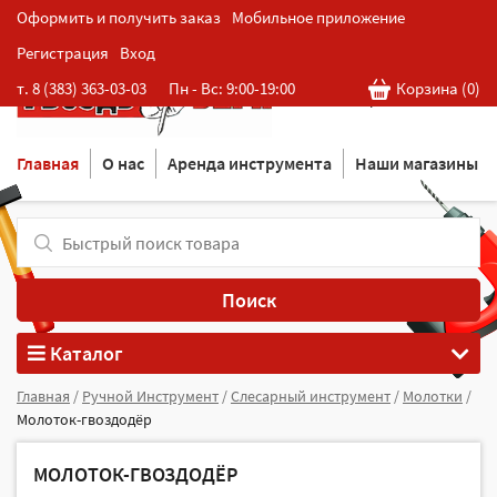
Оформить и получить заказ
Мобильное приложение
Регистрация
Вход
Розничная cеть магазинов
т. 8 (383) 363-03-03
Пн - Вс: 9:00-19:00
Корзина (
0
)
в Новосибирске
Главная
О нас
Аренда инструмента
Наши магазины
Поиск
Каталог
Главная
/
Ручной Инструмент
/
Слесарный инструмент
/
Молотки
/
Молоток-гвоздодёр
МОЛОТОК-ГВОЗДОДЁР