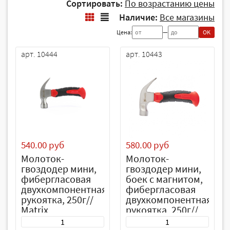
Сортировать:
По возрастанию цены
Наличие:
Все магазины
Цена:
—
OK
арт. 10444
арт. 10443
540.00 руб
580.00 руб
Молоток-
Молоток-
гвоздодер мини,
гвоздодер мини,
фибергласовая
боек с магнитом,
двухкомпонентная
фибергласовая
рукоятка, 250г//
двухкомпонентная
Matrix
рукоятка, 250г//
Matrix