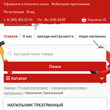
Оформить и получить заказ
Мобильное приложение
Регистрация
Вход
Розничная cеть магазинов
т. 8 (383) 363-03-03
Пн - Вс: 9:00-19:00
Корзина (
0
)
в Новосибирске
Главная
О нас
Аренда инструмента
Наши магазины
Поиск
Каталог
Главная
/
Ручной Инструмент
/
Слесарный инструмент
/
Напильники
/
Напильник Трехгранный
НАПИЛЬНИК ТРЕХГРАННЫЙ