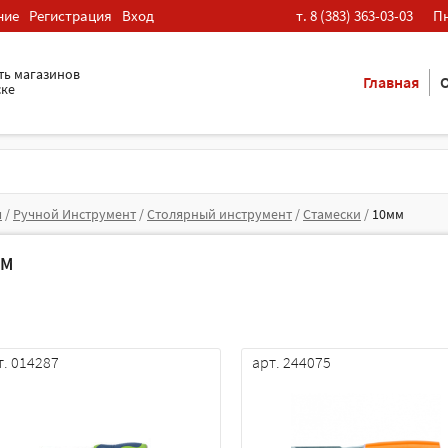
ние
Регистрация
Вход
т. 8 (383) 363-03-03
Пн
ть магазинов
Главная
О
ске
я
/
Ручной Инструмент
/
Столярный инструмент
/
Стамески
/
10мм
ММ
т. 014287
арт. 244075