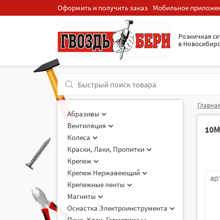
Оформить и получить заказ
Мобильное приложе
Розничная cе
в Новосибир
Главна
Абразивы
Вентиляция
10
Колеса
Краски, Лаки, Пропитки
Крепеж
Крепеж Нержавеющий
ар
Крепежные ленты
Магниты
Оснастка Электроинструмента
Пена, Клеи, Герметики