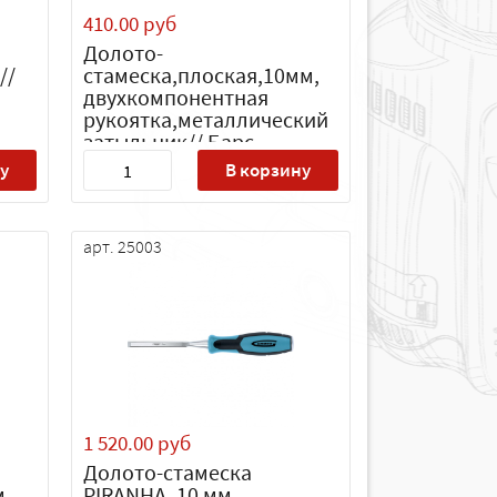
410.00 руб
Долото-
//
стамеска,плоская,10мм,
двухкомпонентная
рукоятка,металлический
затыльник// Барс
у
В корзину
арт. 25003
1 520.00 руб
Долото-стамеска
м,
PIRANHA, 10 мм,