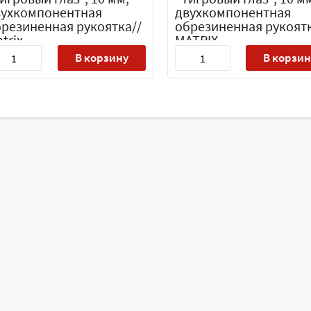
вухкомпонентная
двухкомпонентная
резиненная рукоятка//
обрезиненная рукоятк
trix
MATRIX
В корзину
В корзин