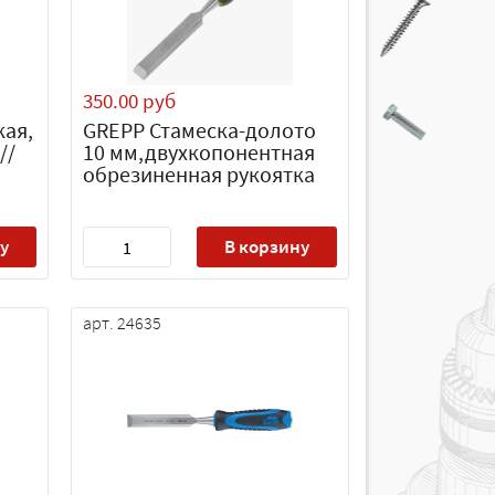
350.00 руб
кая,
GREPP Стамеска-долото
//
10 мм,двухкопонентная
обрезиненная рукоятка
у
В корзину
арт. 24635