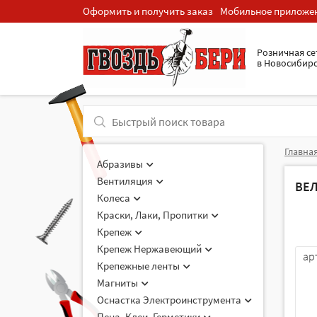
Оформить и получить заказ
Мобильное приложе
Розничная cе
в Новосибир
Главна
Абразивы
Вентиляция
ВЕ
Колеса
Краски, Лаки, Пропитки
Крепеж
Крепеж Нержавеющий
ар
Крепежные ленты
Магниты
Оснастка Электроинструмента
Пена, Клеи, Герметики