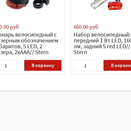
0.00 руб
660.00 руб
онарь велосипедный с
Набор велосипедный:
азерным обозначением
передний 1 Вт LED, 16
баритов, 5 LED, 2
лм, задний 5 red LED//
зера, 2хААА// Stern
Stern
В корзину
В корзин