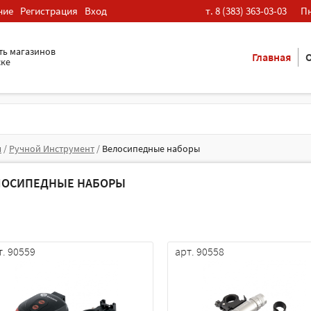
ние
Регистрация
Вход
т. 8 (383) 363-03-03
Пн
ть магазинов
Главная
О
ске
я
/
Ручной Инструмент
/
Велосипедные наборы
ЛОСИПЕДНЫЕ НАБОРЫ
т. 90559
арт. 90558