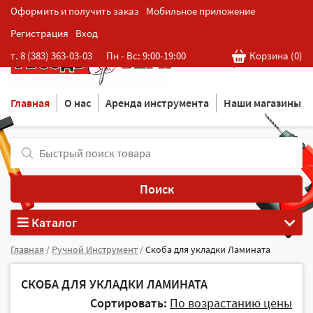
Оформить и получить заказ
Мобильное приложение
Регистрация
Вход
Розничная cеть магазинов
т. 8 (383) 363-03-03
Пн - Вс: 9:00-19:00
Корзина (
0
)
в Новосибирске
Главная
О нас
Аренда инструмента
Наши магазины
Поиск
Каталог
Главная
/
Ручной Инструмент
/
Скоба для укладки Ламината
СКОБА ДЛЯ УКЛАДКИ ЛАМИНАТА
Сортировать:
По возрастанию цены