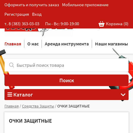
Оформить и получить заказ
Мобильное приложение
Регистрация
Вход
Розничная cеть магазинов
т. 8 (383) 363-03-03
Пн - Вс: 9:00-19:00
Корзина (
0
)
в Новосибирске
Главная
О нас
Аренда инструмента
Наши магазины
Поиск
Каталог
Главная
/
Средства Защиты
/
ОЧКИ ЗАЩИТНЫЕ
ОЧКИ ЗАЩИТНЫЕ