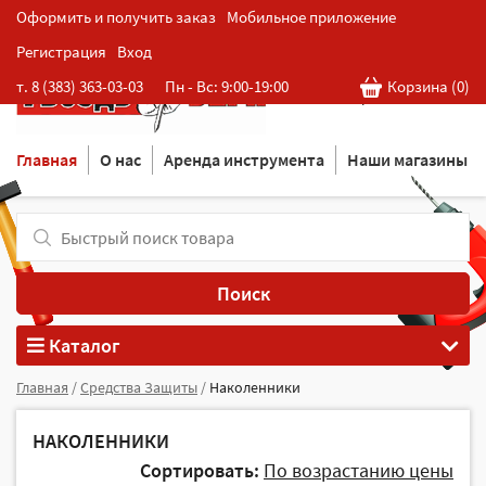
Оформить и получить заказ
Мобильное приложение
Регистрация
Вход
Розничная cеть магазинов
т. 8 (383) 363-03-03
Пн - Вс: 9:00-19:00
Корзина (
0
)
в Новосибирске
Главная
О нас
Аренда инструмента
Наши магазины
Поиск
Каталог
Главная
/
Средства Защиты
/
Наколенники
НАКОЛЕННИКИ
Сортировать:
По возрастанию цены