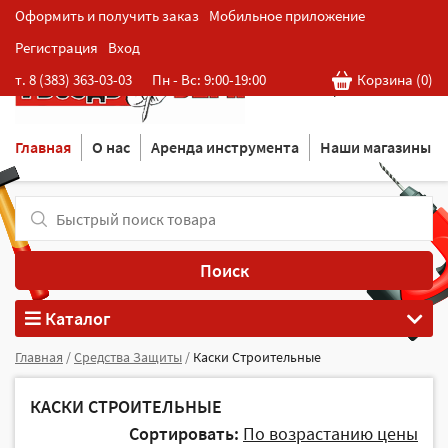
Оформить и получить заказ
Мобильное приложение
Регистрация
Вход
Розничная cеть магазинов
т. 8 (383) 363-03-03
Пн - Вс: 9:00-19:00
Корзина (
0
)
в Новосибирске
Главная
О нас
Аренда инструмента
Наши магазины
Поиск
Каталог
Главная
/
Средства Защиты
/
Каски Строительные
КАСКИ СТРОИТЕЛЬНЫЕ
Сортировать:
По возрастанию цены