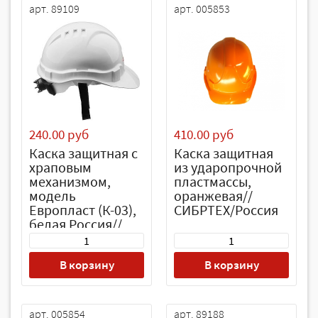
арт. 89109
арт. 005853
240.00 руб
410.00 руб
Каска защитная с
Каска защитная
храповым
из ударопрочной
механизмом,
пластмассы,
модель
оранжевая//
Европласт (К-03),
СИБРТЕХ/Россия
белая Россия//
Сибртех
В корзину
В корзину
арт. 005854
арт. 89188