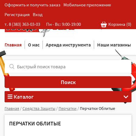
Оформить и получить заказ
Мобильное приложение
Регистрация
Вход
Розничная cеть магазинов
т. 8 (383) 363-03-03
Пн - Вс: 9:00-19:00
Корзина (
0
)
в Новосибирске
Главная
О нас
Аренда инструмента
Наши магазины
Поиск
Каталог
Главная
/
Средства Защиты
/
Перчатки
/
Перчатки Облитые
ПЕРЧАТКИ ОБЛИТЫЕ