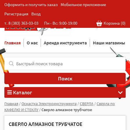
Оформить и получить заказ
Мобильное приложение
Регистрация
Вход
Розничная cеть магазинов
т. 8 (383) 363-03-03
Пн - Вс: 9:00-19:00
Корзина (
0
)
в Новосибирске
Главная
О нас
Аренда инструмента
Наши магазины
Поиск
Каталог
Главная
/
Оснастка Электроинструмента
/
СВЕРЛА
/
Свёрла по
КАФЕЛЮ И СТЕКЛУ
/
Сверло алмазное трубчатое
СВЕРЛО АЛМАЗНОЕ ТРУБЧАТОЕ