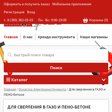
Оформить и получить заказ
Мобильное приложение
Регистрация
Вход
Розничная cеть магазинов
т. 8 (383) 363-03-03
Пн - Вс: 9:00-19:00
Корзина (
0
)
в Новосибирске
Главная
О нас
Аренда инструмента
Наши магазины
Поиск
Каталог
Главная
/
Оснастка Электроинструмента
/
Для сверления в ГАЗО и
ПЕНО-бетоне
ДЛЯ СВЕРЛЕНИЯ В ГАЗО И ПЕНО-БЕТОНЕ