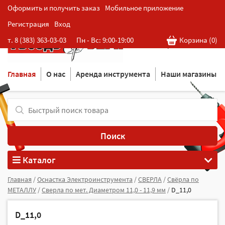
Оформить и получить заказ
Мобильное приложение
Регистрация
Вход
Розничная cеть магазинов
т. 8 (383) 363-03-03
Пн - Вс: 9:00-19:00
Корзина (
0
)
в Новосибирске
Главная
О нас
Аренда инструмента
Наши магазины
Поиск
Каталог
Главная
/
Оснастка Электроинструмента
/
СВЕРЛА
/
Свёрла по
МЕТАЛЛУ
/
Сверла по мет. Диаметром 11,0 - 11,9 мм
/
D_11,0
D_11,0