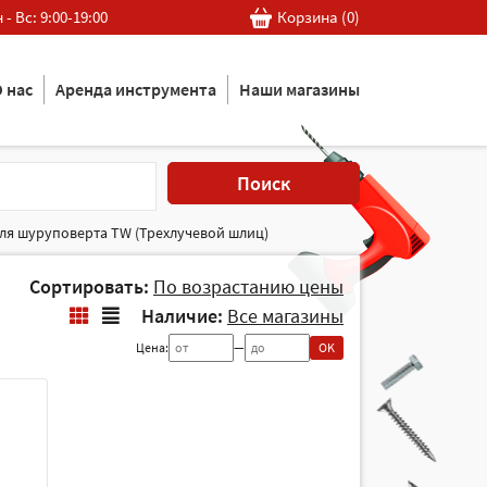
 - Вс: 9:00-19:00
Корзина (
0
)
 нас
Аренда инструмента
Наши магазины
Поиск
ля шуруповерта TW (Трехлучевой шлиц)
Сортировать:
По возрастанию цены
Наличие:
Все магазины
Цена:
—
OK