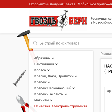
Оформить и получить заказ
Мобильное приложе
Розничная cе
в Новосибир
Главна
Абразивы
Вентиляция
НА
Колеса
(ТР
Краски, Лаки, Пропитки
Крепеж
Крепеж Нержавеющий
ар
Крепежные ленты
Магниты
Оснастка Электроинструмента