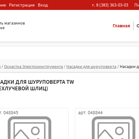
ние
Регистрация
Вход
т. 8 (383) 363-03-03
Пн
ть магазинов
Главная
О
ске
я
/
Оснастка Электроинструмента
/
Насадки для шуруповерта
/
Насадки д
САДКИ ДЛЯ ШУРУПОВЕРТА TW
ЕХЛУЧЕВОЙ ШЛИЦ)
т. 048845
арт. 048844