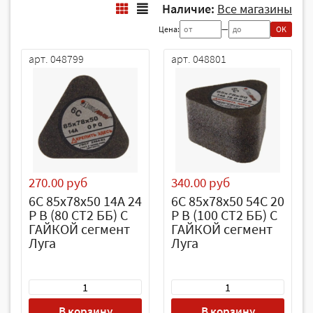
Наличие:
Все магазины
Цена:
—
OK
арт. 048799
арт. 048801
270.00 руб
340.00 руб
6С 85х78х50 14А 24
6С 85х78х50 54С 20
P B (80 CT2 ББ) С
P B (100 СТ2 ББ) С
ГАЙКОЙ сегмент
ГАЙКОЙ сегмент
Луга
Луга
В корзину
В корзину