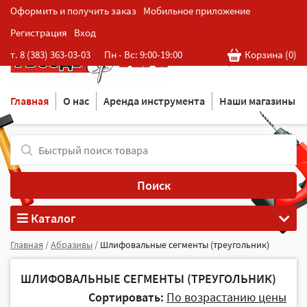
Оформить и получить заказ
Мобильное приложение
Регистрация
Вход
Розничная cеть магазинов
т. 8 (383) 363-03-03
Пн - Вс: 9:00-19:00
Корзина (
0
)
в Новосибирске
Главная
О нас
Аренда инструмента
Наши магазины
Поиск
Каталог
Главная
/
Абразивы
/
Шлифовальные сегменты (треугольник)
ШЛИФОВАЛЬНЫЕ СЕГМЕНТЫ (ТРЕУГОЛЬНИК)
Сортировать:
По возрастанию цены