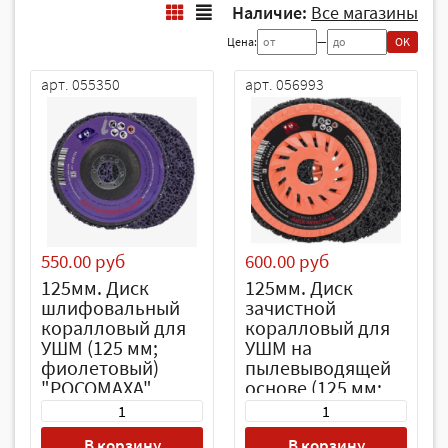
Наличие:
Все магазины
Цена:
—
OK
арт. 055350
арт. 056993
550.00 руб
600.00 руб
125мм. Диск
125мм. Диск
шлифовальный
зачистной
коралловый для
коралловый для
УШМ (125 мм;
УШМ на
фиолетовый)
пылевыводящей
"РОСОМАХА"
основе (125 мм;
черный)
"РОСОМАХА"
В корзину
В корзину