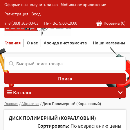
Оформить и получить заказ
Мобильное приложение
Регистрация
Вход
Розничная cеть магазинов
т. 8 (383) 363-03-03
Пн - Вс: 9:00-19:00
Корзина (
0
)
в Новосибирске
Главная
О нас
Аренда инструмента
Наши магазины
Поиск
Каталог
Главная
/
Абразивы
/
Диск Полимерный (Коралловый)
ДИСК ПОЛИМЕРНЫЙ (КОРАЛЛОВЫЙ)
Сортировать:
По возрастанию цены