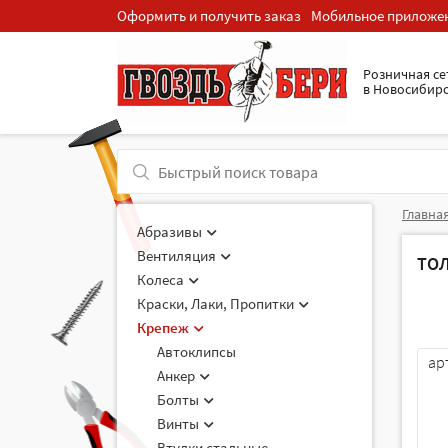
Оформить и получить заказ
Мобильное приложе
Розничная cе
в Новосибир
Главна
Абразивы
Вентиляция
ТО
Колеса
Краски, Лаки, Пропитки
Крепеж
Автоклипсы
ар
Анкер
Болты
Винты
Втулки стальные