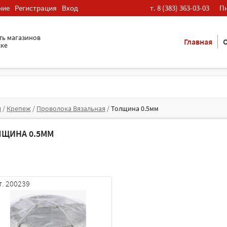
ние
Регистрация
Вход
т. 8 (383) 363-03-03
Пн
ть магазинов
Главная
О
ске
я
/
Крепеж
/
Проволока Вязальная
/
Толщина 0.5мм
ЛЩИНА 0.5ММ
т. 200239