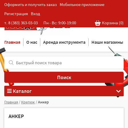
Оформить и получить заказ
Мобильное приложение
Регистрация
Вход
Розничная cеть магазинов
т. 8 (383) 363-03-03
Пн - Вс: 9:00-19:00
Корзина (
0
)
в Новосибирске
Главная
О нас
Аренда инструмента
Наши магазины
Поиск
Каталог
Главная
/
Крепеж
/
Анкер
АНКЕР