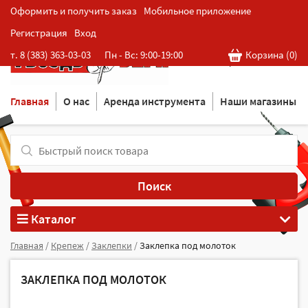
Оформить и получить заказ
Мобильное приложение
Регистрация
Вход
Розничная cеть магазинов
т. 8 (383) 363-03-03
Пн - Вс: 9:00-19:00
Корзина (
0
)
в Новосибирске
Главная
О нас
Аренда инструмента
Наши магазины
Поиск
Каталог
Главная
/
Крепеж
/
Заклепки
/
Заклепка под молоток
ЗАКЛЕПКА ПОД МОЛОТОК