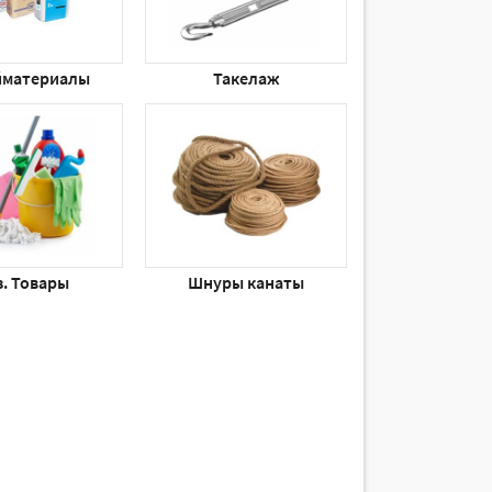
йматериалы
Такелаж
з. Товары
Шнуры канаты