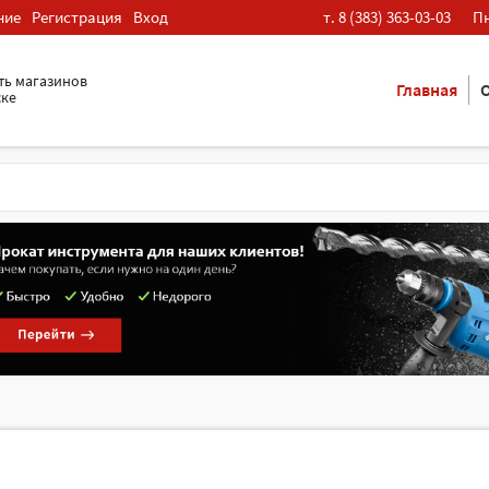
ние
Регистрация
Вход
т. 8 (383) 363-03-03
Пн
ть магазинов
Главная
О
ске