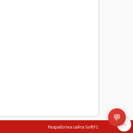
💬
Разработка сайта SoftF1