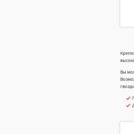
Крепе
высоко
Вы мож
Возмо
гвозди