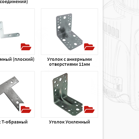
 соединений)
амный (плоский)
Уголок с анкерными
отверстиями 11мм
к Т-образный
Уголок Усиленный