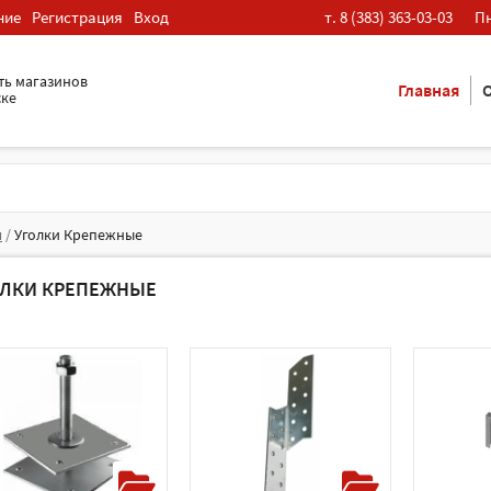
ние
Регистрация
Вход
т. 8 (383) 363-03-03
Пн
ть магазинов
Главная
О
ске
я
/
Уголки Крепежные
ОЛКИ КРЕПЕЖНЫЕ