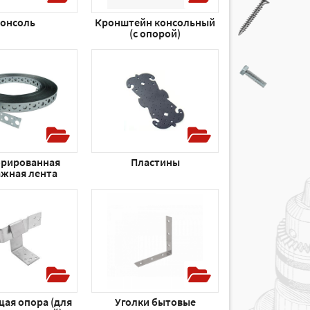
онсоль
Кронштейн консольный
(с опорой)
рированная
Пластины
жная лента
щая опора (для
Уголки бытовые