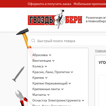
Оформить и получить заказ
Мобильное приложе
Розничная cе
в Новосибир
Главна
Абразивы
Вентиляция
УГ
Колеса
Краски, Лаки, Пропитки
Крепеж
Крепеж Нержавеющий
Крепежные ленты
Магниты
Оснастка Электроинструмента
Пена, Клеи, Герметики