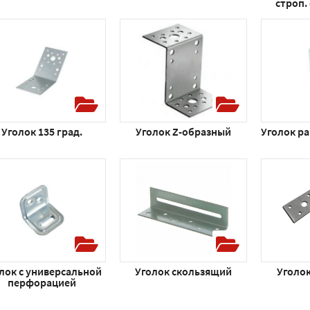
строп.
Уголок 135 град.
Уголок Z-образный
Уголок р
лок с универсальной
Уголок скользящий
Уголо
перфорацией