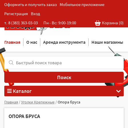
Оформить и получить заказ
Мобильное приложение
Регистрация
Вход
Розничная cеть магазинов
т. 8 (383) 363-03-03
Пн - Вс: 9:00-19:00
Корзина (
0
)
в Новосибирске
Главная
О нас
Аренда инструмента
Наши магазины
Поиск
Каталог
Главная
/
Уголки Крепежные
/
Опора бруса
ОПОРА БРУСА