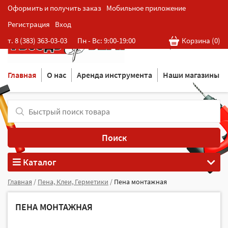
Оформить и получить заказ
Мобильное приложение
Регистрация
Вход
Розничная cеть магазинов
т. 8 (383) 363-03-03
Пн - Вс: 9:00-19:00
Корзина (
0
)
в Новосибирске
Главная
О нас
Аренда инструмента
Наши магазины
Поиск
Каталог
Главная
/
Пена, Клеи, Герметики
/
Пена монтажная
ПЕНА МОНТАЖНАЯ