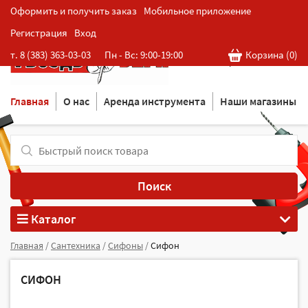
Оформить и получить заказ
Мобильное приложение
Регистрация
Вход
Розничная cеть магазинов
т. 8 (383) 363-03-03
Пн - Вс: 9:00-19:00
Корзина (
0
)
в Новосибирске
Главная
О нас
Аренда инструмента
Наши магазины
Поиск
Каталог
Главная
/
Сантехника
/
Сифоны
/
Сифон
СИФОН