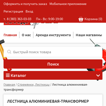
Оформить и получить заказ
Мобильное приложение
Регистрация
Вход
Розничная cеть магазинов
т. 8 (383) 363-03-03
Пн - Вс: 9:00-19:00
Корзина (
0
)
в Новосибирске
Главная
О нас
Аренда инструмента
Наши магазины
Поиск
Каталог
Главная
/
Стремянки, Лестницы
/
Лестница алюминиевая-
трансформер
ЛЕСТНИЦА АЛЮМИНИЕВАЯ-ТРАНСФОРМЕР