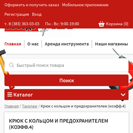
Оформить и получить заказ
Мобильное приложение
Регистрация
Вход
Розничная cеть магазинов
т. 8 (383) 363-03-03
Пн - Вс: 9:00-19:00
Корзина (
0
)
в Новосибирске
Главная
О нас
Аренда инструмента
Наши магазины
Поиск
Каталог
Главная
/
Такелаж
/
Крюк с кольцом и предохранителем (коэфф.4)
КРЮК С КОЛЬЦОМ И ПРЕДОХРАНИТЕЛЕМ
(КОЭФФ.4)