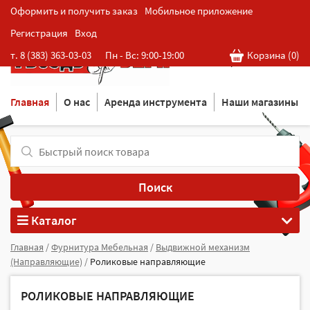
Оформить и получить заказ
Мобильное приложение
Регистрация
Вход
Розничная cеть магазинов
т. 8 (383) 363-03-03
Пн - Вс: 9:00-19:00
Корзина (
0
)
в Новосибирске
Главная
О нас
Аренда инструмента
Наши магазины
Поиск
Каталог
Главная
/
Фурнитура Мебельная
/
Выдвижной механизм
(Направляющие)
/
Роликовые направляющие
РОЛИКОВЫЕ НАПРАВЛЯЮЩИЕ