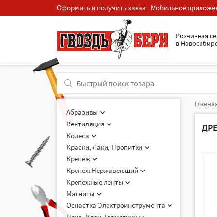
Оформить и получить заказ
Мобильное приложе
Розничная cе
в Новосибир
Главна
Абразивы
Вентиляция
ДР
Колеса
Краски, Лаки, Пропитки
Крепеж
Крепеж Нержавеющий
Крепежные ленты
Магниты
Оснастка Электроинструмента
Пена, Клеи, Герметики