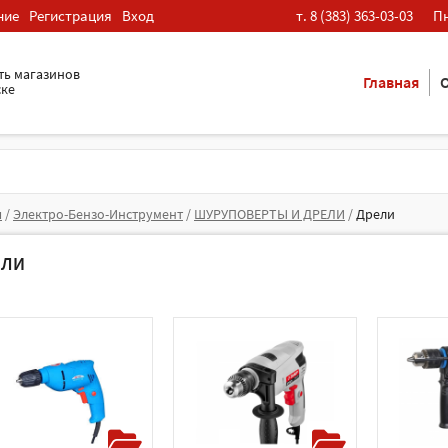
ние
Регистрация
Вход
т. 8 (383) 363-03-03
Пн
ть магазинов
Главная
О
ске
я
/
Электро-Бензо-Инструмент
/
ШУРУПОВЕРТЫ И ДРЕЛИ
/
Дрели
ЕЛИ