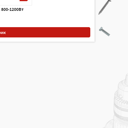
 800-1200Вт
рик