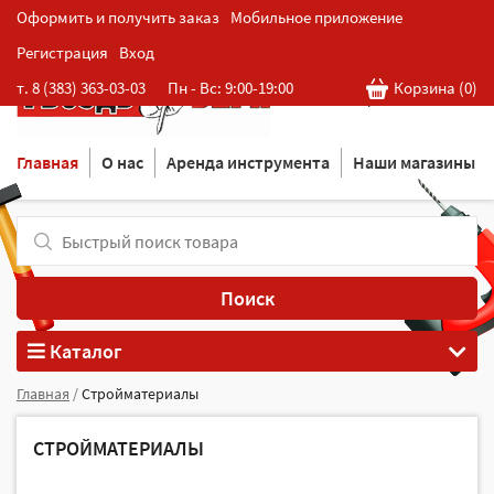
Оформить и получить заказ
Мобильное приложение
Регистрация
Вход
Розничная cеть магазинов
т. 8 (383) 363-03-03
Пн - Вс: 9:00-19:00
Корзина (
0
)
в Новосибирске
Главная
О нас
Аренда инструмента
Наши магазины
Поиск
Каталог
Главная
/
Стройматериалы
СТРОЙМАТЕРИАЛЫ