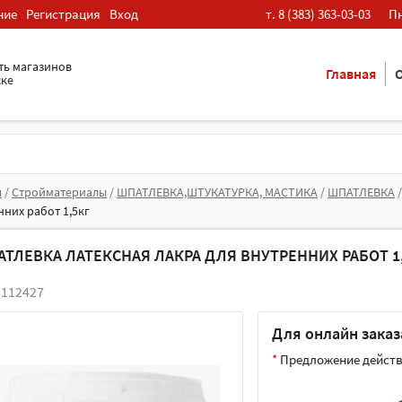
ние
Регистрация
Вход
т. 8 (383) 363-03-03
Пн
ть магазинов
Главная
О
ске
я
/
Стройматериалы
/
ШПАТЛЕВКА,ШТУКАТУРКА, МАСТИКА
/
ШПАТЛЕВКА
нних работ 1,5кг
ТЛЕВКА ЛАТЕКСНАЯ ЛАКРА ДЛЯ ВНУТРЕННИХ РАБОТ 1
 112427
Для онлайн заказа
*
Предложение действи