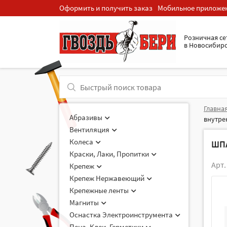
Оформить и получить заказ
Мобильное приложе
Розничная cе
в Новосибир
Главна
Абразивы
внутре
Вентиляция
Колеса
ШПА
Краски, Лаки, Пропитки
Арт.
Крепеж
Крепеж Нержавеющий
Крепежные ленты
Магниты
Оснастка Электроинструмента
Пена, Клеи, Герметики