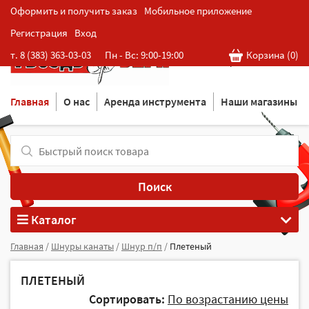
Оформить и получить заказ
Мобильное приложение
Регистрация
Вход
Розничная cеть магазинов
т. 8 (383) 363-03-03
Пн - Вс: 9:00-19:00
Корзина (
0
)
в Новосибирске
Главная
О нас
Аренда инструмента
Наши магазины
Поиск
Каталог
Главная
/
Шнуры канаты
/
Шнур п/п
/
Плетеный
ПЛЕТЕНЫЙ
Сортировать:
По возрастанию цены