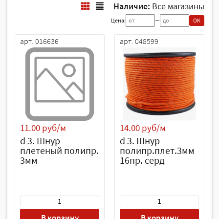
Наличие:
Все магазины
Цена:
—
OK
арт. 016636
арт. 048599
11.00 руб/м
14.00 руб/м
d 3. Шнур
d 3. Шнур
плетеный полипр.
полипр.плет.3мм
3мм
16пр. серд
В корзину
В корзину