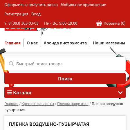
Оформить и получить заказ
Мобильное приложение
Регистрация
Вход
Розничная cеть магазинов
т. 8 (383) 363-03-03
Пн - Вс: 9:00-19:00
Корзина (
0
)
в Новосибирске
Главная
О нас
Аренда инструмента
Наши магазины
Поиск
Каталог
Главная
/
Крепежные ленты
/
Пленка защитная
/
Пленка воздушно-
пузырчатая
ПЛЕНКА ВОЗДУШНО-ПУЗЫРЧАТАЯ