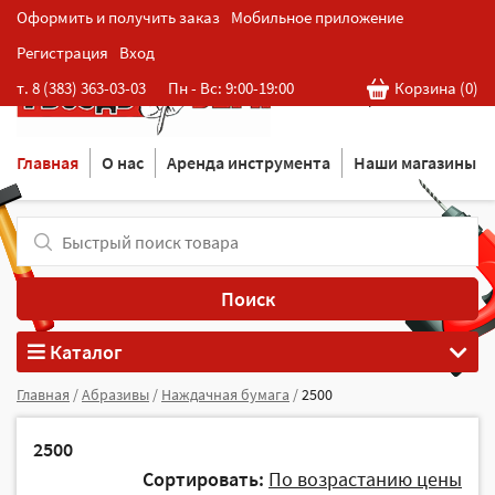
Оформить и получить заказ
Мобильное приложение
Регистрация
Вход
Розничная cеть магазинов
т. 8 (383) 363-03-03
Пн - Вс: 9:00-19:00
Корзина (
0
)
в Новосибирске
Главная
О нас
Аренда инструмента
Наши магазины
Поиск
Каталог
Главная
/
Абразивы
/
Наждачная бумага
/
2500
2500
Сортировать:
По возрастанию цены