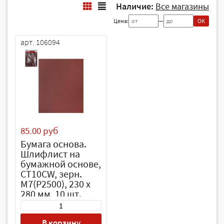
Наличие:
Все магазины
Цена:
—
OK
арт. 106094
85.00 руб
Бумага основа.
Шлифлист на
бумажной основе,
CT10CW, зерн.
М7(P2500), 230 х
280 мм, 10 шт.,
водост. (БАЗ)//
Россия
В корзину