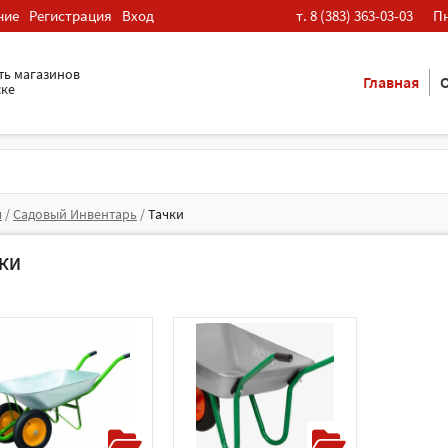
ние
Регистрация
Вход
т. 8 (383) 363-03-03
Пн
ть магазинов
Главная
О
ске
я
/
Садовый Инвентарь
/
Тачки
ЧКИ