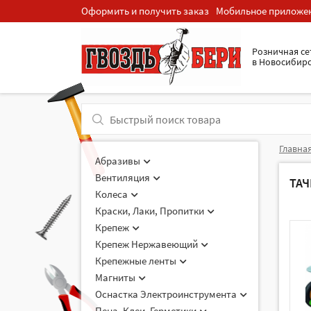
Оформить и получить заказ
Мобильное приложе
Розничная cе
в Новосибир
Главна
Абразивы
Вентиляция
ТА
Колеса
Краски, Лаки, Пропитки
Крепеж
Крепеж Нержавеющий
Крепежные ленты
Магниты
Оснастка Электроинструмента
Пена, Клеи, Герметики