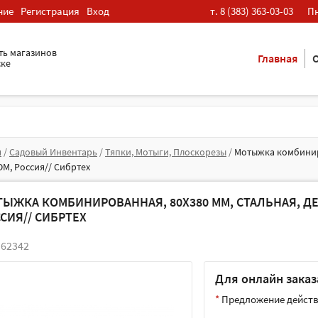
ние
Регистрация
Вход
т. 8 (383) 363-03-03
Пн
ть магазинов
Главная
О
ске
я
/
Садовый Инвентарь
/
Тяпки, Мотыги, Плоскорезы
/
Мотыжка комбиниро
М, Россия// Сибртех
ЫЖКА КОМБИНИРОВАННАЯ, 80Х380 ММ, СТАЛЬНАЯ, ДЕ
СИЯ// СИБРТЕХ
 62342
Для онлайн заказа
*
Предложение действи