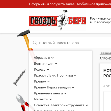
Оформить и получить заказ
Мобильное приложе
Розничная cе
в Новосибир
Главна
Абразивы
АГРОНО
Вентиляция
Колеса
МОТ
Краски, Лаки, Пропитки
РОС
Крепеж
Арт.
Крепеж Нержавеющий
Крепежные ленты
Магниты
Оснастка Электроинструмента
Пена, Клеи, Герметики