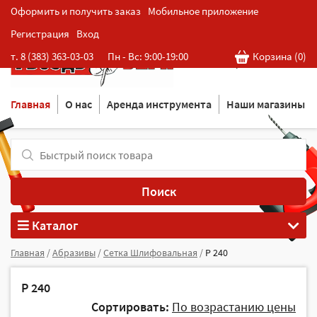
Оформить и получить заказ
Мобильное приложение
Регистрация
Вход
Розничная cеть магазинов
т. 8 (383) 363-03-03
Пн - Вс: 9:00-19:00
Корзина (
0
)
в Новосибирске
Главная
О нас
Аренда инструмента
Наши магазины
Поиск
Каталог
Главная
/
Абразивы
/
Сетка Шлифовальная
/
Р 240
Р 240
Сортировать:
По возрастанию цены