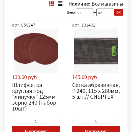
Наличие:
Все магазины
Цена:
—
OK
арт. 058247
арт. 101402
130.00 руб
145.00 руб
Шлифсетка
Сетка абразивная,
круглая под
P 240, 115 х 280мм,
"липучку" 125мм
5 шт.// СИБРТЕХ
зерно 240 (набор
10шт)
В корзину
В корзину