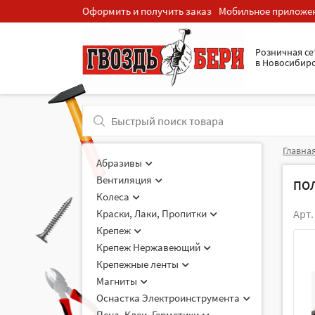
Оформить и получить заказ
Мобильное приложе
Розничная cе
в Новосибир
Главна
Абразивы
Вентиляция
ПОЛ
Колеса
Краски, Лаки, Пропитки
Арт.
Крепеж
Крепеж Нержавеющий
Крепежные ленты
Магниты
Оснастка Электроинструмента
Пена, Клеи, Герметики