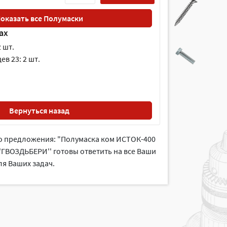
оказать все Полумаски
ах
 шт.
в 23: 2 шт.
Вернуться назад
го предложения: "Полумаска ком ИСТОК-400
''ГВОЗДЬБЕРИ'' готовы ответить на все Ваши
я Ваших задач.