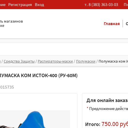
ние
Регистрация
Вход
т. 8 (383) 363-03-03
Пн
ть магазинов
Главная
О
ске
я
/
Средства Защиты
/
Распираторы-маски
/
Полумаски
/
Полумаска ком И
УМАСКА КОМ ИСТОК-400 (РУ-60М)
 015735
Для онлайн заказа
*
Предложение действи
750.00 ру
Итого: