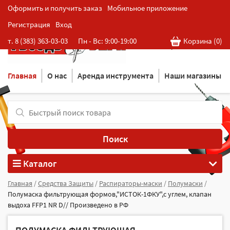
Оформить и получить заказ
Мобильное приложение
Регистрация
Вход
Розничная cеть магазинов
т. 8 (383) 363-03-03
Пн - Вс: 9:00-19:00
Корзина (
0
)
в Новосибирске
Главная
О нас
Аренда инструмента
Наши магазины
Поиск
Каталог
Главная
/
Средства Защиты
/
Распираторы-маски
/
Полумаски
/
Полумаска фильтрующая формов,"ИСТОК-1ФКУ",с углем, клапан
выдоха FFP1 NR D// Произведено в РФ