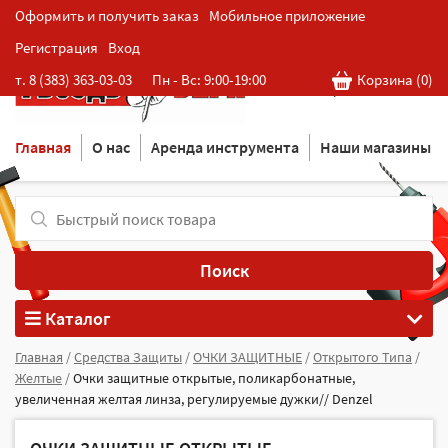
Оформить и получить заказ
Мобильное приложение
Регистрация
Вход
Розничная cеть магазинов
т. 8 (383) 363-03-03
Пн - Вс: 9:00-19:00
Корзина (
0
)
в Новосибирске
Главная
О нас
Аренда инструмента
Наши магазины
Поиск
Каталог
Главная
/
Средства Защиты
/
ОЧКИ ЗАЩИТНЫЕ
/
Открытого Типа
/
Желтые
/
Очки защитные открытые, поликарбонатные,
увеличенная желтая линза, регулируемые дужки// Denzel