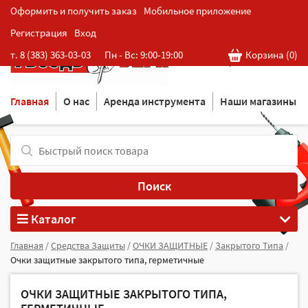
Оформить и получить заказ
Мобильное приложение
Регистрация
Вход
Розничная cеть магазинов
т. 8 (383) 363-03-03
Пн - Вс: 9:00-19:00
Корзина (
0
)
в Новосибирске
Главная
О нас
Аренда инструмента
Наши магазины
Поиск
Каталог
Главная
/
Средства Защиты
/
ОЧКИ ЗАЩИТНЫЕ
/
Закрытого Типа
/
Очки защитные закрытого типа, герметичные
ОЧКИ ЗАЩИТНЫЕ ЗАКРЫТОГО ТИПА,