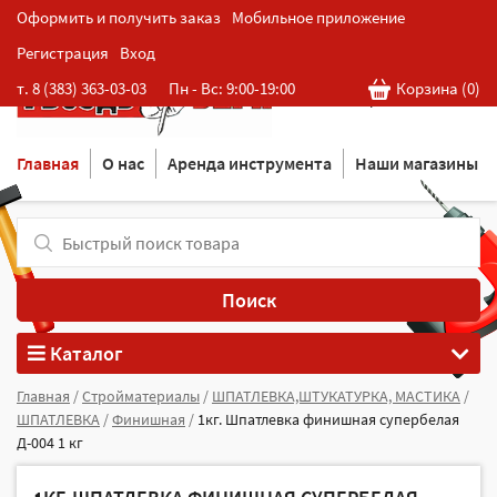
Оформить и получить заказ
Мобильное приложение
Регистрация
Вход
Розничная cеть магазинов
т. 8 (383) 363-03-03
Пн - Вс: 9:00-19:00
Корзина (
0
)
в Новосибирске
Главная
О нас
Аренда инструмента
Наши магазины
Поиск
Каталог
Главная
/
Стройматериалы
/
ШПАТЛЕВКА,ШТУКАТУРКА, МАСТИКА
/
ШПАТЛЕВКА
/
Финишная
/
1кг. Шпатлевка финишная супербелая
Д-004 1 кг